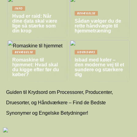
INFO
BEVÆGELSE
Hvad er raid: Når
dine data skal være
Sådan vælger du de
lige så stærke som
rette håndvægte til
din krop
hjemmetræning
BEVÆGELSE
UDENDØRS
Romaskine til
Isbad med køler –
hjemmet: Hvad skal
den moderne vej til et
du kigge efter før du
sundere og stærkere
køber?
dig
Guiden til Krydsord om Processorer, Producenter,
Druesorter, og Håndværkere – Find de Bedste
Synonymer og Engelske Betydninger!