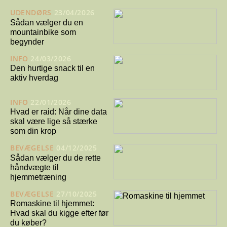
UDENDØRS
23/04/2026
Sådan vælger du en
mountainbike som
begynder
INFO
24/03/2026
Den hurtige snack til en
aktiv hverdag
INFO
22/01/2026
Hvad er raid: Når dine data
skal være lige så stærke
som din krop
BEVÆGELSE
04/12/2025
Sådan vælger du de rette
håndvægte til
hjemmetræning
BEVÆGELSE
27/10/2025
Romaskine til hjemmet:
Hvad skal du kigge efter før
du køber?