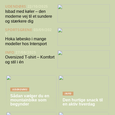
UDENDØRS
22/10/2025
Isbad med køler – den
moderne vej til et sundere
og stærkere dig
SPORTSGRENE
03/09/202
5
Hoka løbesko i mange
modeller hos Intersport
INFO
27/08/2025
Oversized T-shirt – Komfort
og stil i én
UDENDØRS
INFO
Sådan vælger du en
mountainbike som
Den hurtige snack til
begynder
en aktiv hverdag