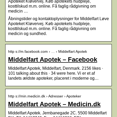
Apoteket Kløvervej. Køb apotekets hudpleje,
kosttilskud m.m. online. Få faglig rådgivning om
medicin …
Åbningstider og kontaktoplysninger for Middelfart Løve
Apoteket Kløvervej. Køb apotekets hudpleje,
kosttilskud m.m. online. Få faglig rådgivning om
medicin og sundhed.
http s://m.facebook.com › … › Middelfart Apotek
Middelfart Apotek – Facebook
Middelfart Apotek, Middelfart, Denmark. 2156 likes ·
101 talking about this · 34 were here. Vi er et af
landets ældste apoteker, placeret i moderne og…
http s://min.medicin.dk › Adresser › Apoteker
Middelfart Apotek – Medicin.dk
Middelfart Apotek. Jernbanegade 2C. 5500 Middelfart