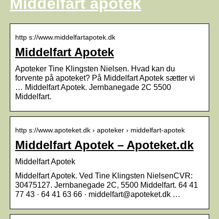
Middelfart apotek
http s://www.middelfartapotek.dk
Middelfart Apotek
Apoteker Tine Klingsten Nielsen. Hvad kan du
forvente på apoteket? På Middelfart Apotek sætter vi
… Middelfart Apotek. Jernbanegade 2C 5500
Middelfart.
http s://www.apoteket.dk › apoteker › middelfart-apotek
Middelfart Apotek – Apoteket.dk
Middelfart Apotek
Middelfart Apotek. Ved Tine Klingsten NielsenCVR:
30475127. Jernbanegade 2C, 5500 Middelfart. 64 41
77 43 · 64 41 63 66 · middelfart@apoteket.dk …