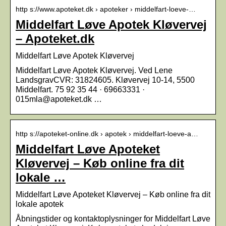
http s://www.apoteket.dk › apoteker › middelfart-loeve-…
Middelfart Løve Apotek Kløvervej
– Apoteket.dk
Middelfart Løve Apotek Kløvervej
Middelfart Løve Apotek Kløvervej. Ved Lene
LandsgravCVR: 31824605. Kløvervej 10-14, 5500
Middelfart. 75 92 35 44 · 69663331 ·
015mla@apoteket.dk …
http s://apoteket-online.dk › apotek › middelfart-loeve-a…
Middelfart Løve Apoteket
Kløvervej – Køb online fra dit
lokale …
Middelfart Løve Apoteket Kløvervej – Køb online fra dit
lokale apotek
Åbningstider og kontaktoplysninger for Middelfart Løve