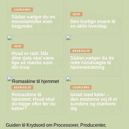
UDENDØRS
INFO
Sådan vælger du en
mountainbike som
Den hurtige snack til
begynder
en aktiv hverdag
INFO
BEVÆGELSE
Hvad er raid: Når
dine data skal være
Sådan vælger du de
lige så stærke som
rette håndvægte til
din krop
hjemmetræning
BEVÆGELSE
UDENDØRS
Romaskine til
Isbad med køler –
hjemmet: Hvad skal
den moderne vej til et
du kigge efter før du
sundere og stærkere
køber?
dig
Guiden til Krydsord om Processorer, Producenter,