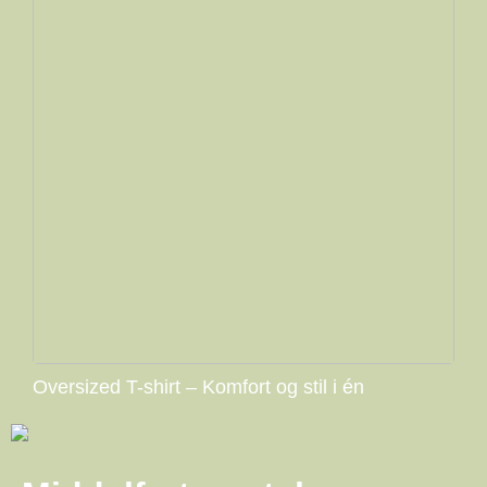
Oversized T-shirt – Komfort og stil i én