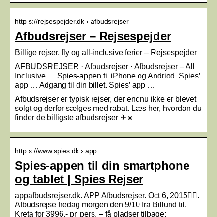
http s://rejsespejder.dk › afbudsrejser
Afbudsrejser – Rejsespejder
Billige rejser, fly og all-inclusive ferier – Rejsespejder
AFBUDSREJSER · Afbudsrejser · Afbudsrejser – All
Inclusive … Spies-appen til iPhone og Andriod. Spies’
app … Adgang til din billet. Spies’ app …
Afbudsrejser er typisk rejser, der endnu ikke er blevet
solgt og derfor sælges med rabat. Læs her, hvordan du
finder de billigste afbudsrejser ✈☀️
http s://www.spies.dk › app
Spies-appen til din smartphone
og tablet | Spies Rejser
appafbudsrejser.dk. APP Afbudsrejser. Oct 6, 2015󰞋󰟠.
Afbudsrejse fredag morgen den 9/10 fra Billund til.
Kreta for 3996,- pr. pers. – få pladser tilbage: