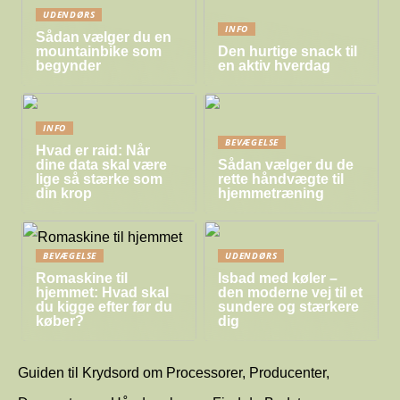
UDENDØRS
INFO
Sådan vælger du en
mountainbike som
Den hurtige snack til
begynder
en aktiv hverdag
INFO
BEVÆGELSE
Hvad er raid: Når
dine data skal være
Sådan vælger du de
lige så stærke som
rette håndvægte til
din krop
hjemmetræning
BEVÆGELSE
UDENDØRS
Romaskine til
Isbad med køler –
hjemmet: Hvad skal
den moderne vej til et
du kigge efter før du
sundere og stærkere
køber?
dig
Guiden til Krydsord om Processorer, Producenter,